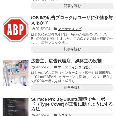
記事を読む
iOS 9の広告ブロックはユーザに価値を与
えるか？
2015/9/24
マーケティング
はじめに2015年9月17日、Appleが最新のiOS「iOS
9」の配信を開始しました。このiOS 9 の目玉機能の一
つに「広告ブロック機...
記事を読む
広告主、広告代理店、媒体主の役割
2015/9/23
マーケティング
,
雑記
はじめにWeb広告（インターネット広告）は1996年に
「Yahoo!JAPAN」がサービスを開始して以来、現在ま
で約20年の歴史を経て成長し...
記事を読む
Surface Pro 3をUbuntu環境でキーボー
ド（Type Cover)が正常に動くようにする
方法
2015/9/20
システム