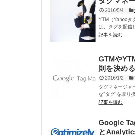
タグマネ
2016/5/4
YTM（Yahoo
は、タグを配信し
記事を読む
GTMやY
則を決め
2016/1/2
タグマネージャ
な"タグ"を取り
記事を読む
Google T
とAnaly