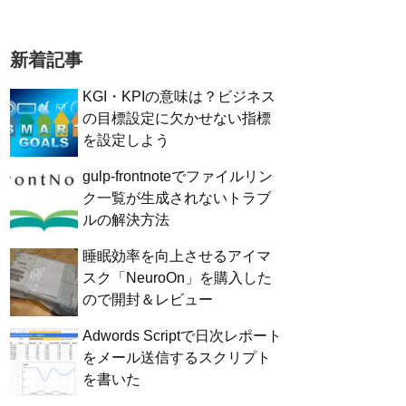
新着記事
KGI・KPIの意味は？ビジネス
の目標設定に欠かせない指標
を設定しよう
gulp-frontnoteでファイルリン
ク一覧が生成されないトラブ
ルの解決方法
睡眠効率を向上させるアイマ
スク「NeuroOn」を購入した
ので開封＆レビュー
Adwords Scriptで日次レポート
をメール送信するスクリプト
を書いた