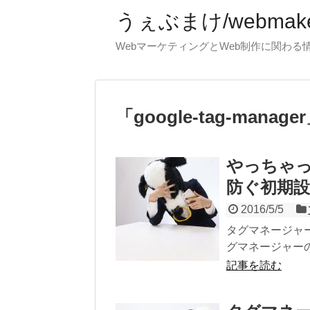
うぇぶまけ/webmak
WebマーケティングとWeb制作に関わ
「
google-tag-manager
やっちゃ
防ぐ初期設
2016/5/5
タグマネージャー
グマネージャーの
記事を読む