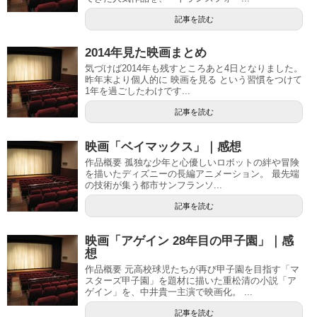
記事を読む
2014年見た映画まとめ
気づけば2014年も残すところあと4日となりました。
昨年末より個人的に 映画を見る という習慣をつけて
1年を過ごしたわけです...
記事を読む
映画「ベイマックス」｜感想
作品概要 孤独な少年と心優しいロボットの絆や冒険
を描いたディズニーの長編アニメーション。 最先端
の技術が集う都市サンフランソ...
記事を読む
映画「アゲイン 28年目の甲子園」｜感
想
作品概要 元高校球児たちが再び甲子園を目指す「マ
スターズ甲子園」を題材に描いた重松清の小説「ア
ゲイン」を、中井貴一主演で映画化。 ...
記事を読む