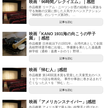
映画「96時間／レクイエム」｜感想
作品概要 リーアム・ニーソンが悪の組織から家族を
守る無敵の父親に扮した人気サスペンスアクション
「96時間」のシリーズ第3作。 ...
記事を読む
映画「KANO 1931海の向こうの甲子
園」｜感想
作品概要 日本統治下の1931年、台湾代表として全国
高校野球選手権に出場し、準優勝を果たした嘉義農
林学校（通称：嘉農＝かのう）野球...
記事を読む
映画「悼む人」|感想
作品概要 第140回直木賞を受賞した天童荒太のベス
トセラー小説を映画化。 事件や事故に巻き込まれて
亡くなった人々を「悼む」た...
記事を読む
映画「アメリカンスナイパー」|感想
作品概要 アメリカ軍で最も強い狙撃手と呼ばれた、