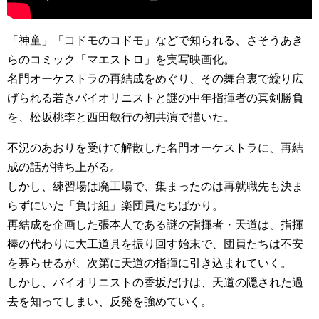
「神童」「コドモのコドモ」などで知られる、さそうあき
らのコミック「マエストロ」を実写映画化。
名門オーケストラの再結成をめぐり、その舞台裏で繰り広
げられる若きバイオリニストと謎の中年指揮者の真剣勝負
を、松坂桃李と西田敏行の初共演で描いた。
不況のあおりを受けて解散した名門オーケストラに、再結
成の話が持ち上がる。
しかし、練習場は廃工場で、集まったのは再就職先も決ま
らずにいた「負け組」楽団員たちばかり。
再結成を企画した張本人である謎の指揮者・天道は、指揮
棒の代わりに大工道具を振り回す始末で、団員たちは不安
を募らせるが、次第に天道の指揮に引き込まれていく。
しかし、バイオリニストの香坂だけは、天道の隠された過
去を知ってしまい、反発を強めていく。