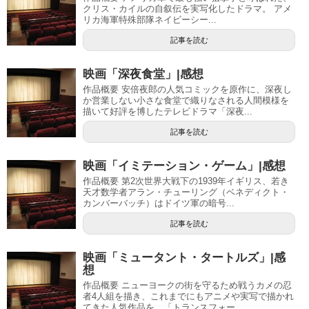
クリス・カイルの自叙伝を実写化したドラマ。 アメ
リカ海軍特殊部隊ネイビーシー...
記事を読む
映画「深夜食堂」|感想
作品概要 安倍夜郎の人気コミックを原作に、深夜し
か営業しない小さな食堂で織りなされる人間模様を
描いて好評を博したテレビドラマ「深夜...
記事を読む
映画「イミテーション・ゲーム」|感想
作品概要 第2次世界大戦下の1939年イギリス、若き
天才数学者アラン・チューリング（ベネディクト・
カンバーバッチ）はドイツ軍の暗号...
記事を読む
映画「ミュータント・タートルズ」|感
想
作品概要 ニューヨークの街を守るため戦うカメの忍
者4人組を描き、これまでにもアニメや実写で描かれ
てきた人気作品を、「トランスフォー...