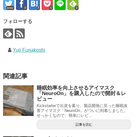
error
0
0
0
フォローする
Yuji Funakoshi
関連記事
睡眠効率を向上させるアイマスク
「NeuroOn」を購入したので開封＆レ
ビュー
Kickstarterで出資を募り、製品開発に至った睡眠改
善アイマスク「NeuroOn」がついに到着しました。
せっかくなので、簡単にレビ...
記事を読む