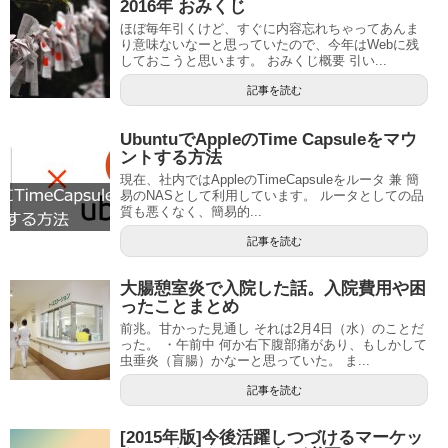
2016年 おみくじ
ほぼ毎年引くけど、すぐに内容忘れちゃってあんま
り意味ないなーと思っていたので、今年はWebに残
しておこうと思います。 おみくじ概要 引い...
記事を読む
UbuntuでAppleのTime Capsuleをマウ
ントする方法
現在、社内ではAppleのTimeCapsuleをルータ 兼 簡
易のNASとして利用しています。 ルータとしての品
質も悪くなく、簡易的...
記事を読む
大腸憩室炎で入院した話。入院費用や困
ったことまとめ
前兆。甘かった見通し それは2月4日（水）のことだ
った。 ・午前中 何か右下腹部痛があり、もしかして
虫垂炎（盲腸）かなーと思っていた。 ま...
記事を読む
[2015年版]今後活躍しつづけるマーケッ