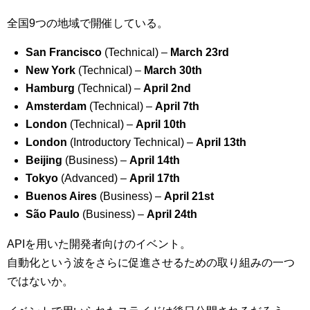
全国9つの地域で開催している。
San Francisco
(Technical) –
March 23rd
New York
(Technical) –
March 30th
Hamburg
(Technical) –
April 2nd
Amsterdam
(Technical) –
April 7th
London
(Technical) –
April 10th
London
(Introductory Technical) –
April 13th
Beijing
(Business) –
April 14th
Tokyo
(Advanced) –
April 17th
Buenos Aires
(Business) –
April 21st
São Paulo
(Business) –
April 24th
APIを用いた開発者向けのイベント。
自動化という波をさらに促進させるための取り組みの一つ
ではないか。