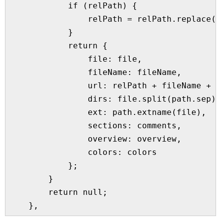
            if (relPath) {

                relPath = relPath.replace(/
            }

            return {

                file: file,

                fileName: fileName,

                url: relPath + fileName + '
                dirs: file.split(path.sep),

                ext: path.extname(file),

                sections: comments,

                overview: overview,

                colors: colors

            };

        }

        return null;
