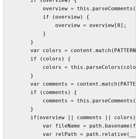
        if (overview) {

            overview = this.parseComments(o
            if (overview) {

                overview = overview[0];

            }

        }

        var colors = content.match(PATTERNS
        if (colors) {

            colors = this.parseColors(color
        }

        var comments = content.match(PATTER
        if (comments) {

            comments = this.parseComments(c
        }

        if(overview || comments || colors) 
            var fileName = path.basename(fi
            var relPath = path.relative(__d