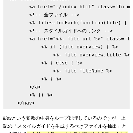
        <a href="./index.html" class="fn-me
        <!-- 全ファイル -->

        <% files.forEach(function(file) {
        <!-- スタイルガイドへのリンク -->

        <a href="<%- file.url %>" class="fn
            <% if (file.overview) { %>

                <%- file.overview.title %>

            <% } else { %>

                <%- file.fileName %>

            <% } %>

        </a>

        <% }) %>

    </nav>
files
という変数の中身をループ処理しているのですが、上
記の「スタイルガイドを生成するべきファイルを抽出」と