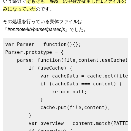
いう部分で
そもそも「
files
」の中身が変更した1ファイルの
みになっていた
のです。
その処理を行っている実体ファイルは
「
frontnote/lib/parser/parser.js
」でした。
var Parser = function(){};

Parser.prototype = {

    parse: function(file,content,useCache) 
        if (useCache) {

            var cacheData = cache.get(file)
            if (cacheData === content) {

                return null;

            }

            cache.put(file,content);

        }

        var overview = content.match(PATTER