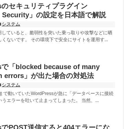
ressのセキュリティプラグイン
es Security」の設定を日本語で解説
システム
sを運用していると、脆弱性を突いた乗っ取りや攻撃などに晒
くないです。 その環境下で安全にサイトを運用す...
sで「blocked because of many
ion errors」が出た場合の対処法
システム
まで動いていたWordPressが急に「データベースに接続
うエラーを吐いて止まってしまった。 当然、...
essでPOST送信すると404エラーにな