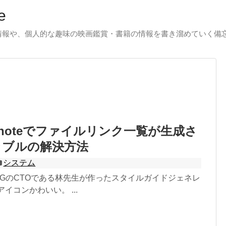
e
る情報や、個人的な趣味の映画鑑賞・書籍の情報を書き溜めていく備
rontnoteでファイルリンク一覧が生成さ
ラブルの解決方法
システム
とは LIGのCTOである林先生が作ったスタイルガイドジェネレ
のアイコンかわいい。 ...