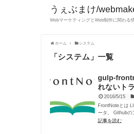
うぇぶまけ/webmak
WebマーケティングとWeb制作に関わ
ホーム
システム
「
システム
」
一覧
gulp-f
れないト
2016/5/15
FrontNote
ータ。 Github
記事を読む